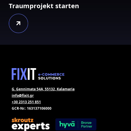
Traumprojekt starten
G. Gennimata 54A, 55132, Kalamaria
info@fixit.gr
+30 2313 251 851
GCR-Nr.: 163137106000