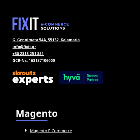
G. Gennimata 54A, 55132, Kalamaria
info@fixit.gr
+30 2313 251 851
GCR-Nr.: 163137106000
Magento
Magento E-Commerce