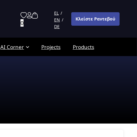
EL
Κλείστε Ραντεβού
EN
0
DE
AI Corner
Projects
Products