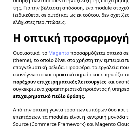
ύπαρξη των modules στην εξέλιξη της επιχείρηση
της. Για την βέλτιστη απόδοση, ένα module στοχεύ
(ειδικεύεται σε αυτό) και ως εκ τούτου, δεν σχετίζ
ελάχιστες περιπτώσεις.
Η οπτική προσαρμογή
Ουσιαστικά, το
Magento
προσαρμόζεται οπτικά σε δ
(theme), το οποίο δίνει στο χρήστη την εμπειρία 
επαγγελματική σελίδα. Προσφέρει τα εργαλεία που 
ευανάγνωστο και πρακτικό σημείο και επηρεάζει σ
και σκοπό
παρέχουν επιχειρηματικές λειτουργίες
συγκεκριμένα χαρακτηριστικά προϊόντος ή υπηρε
.
επιχειρηματικό πεδίο δράσης
Από την οπτική γωνία τόσο των εμπόρων όσο και 
επεκτάσεων
, τα modules είναι η κεντρική μονάδ
Source (Commerce Framework) και Magento Clou