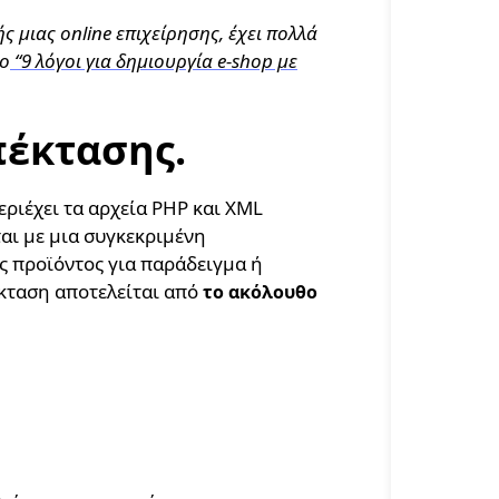
 μιας online επιχείρησης, έχει πολλά
ρο
“9 λόγοι για δημιουργία e-shop με
πέκτασης.
εριέχει τα αρχεία PHP και XML
ται με μια συγκεκριμένη
ς προϊόντος για παράδειγμα ή
κταση αποτελείται από
το ακόλουθο