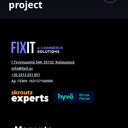
project
Γ.Γεννημματά 54Α, 55132, Καλαμαριά
info@fixit.gr
+30 2313 251 851
Αρ. ΓΕΜΗ: 163137106000