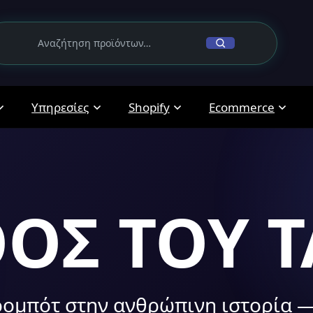
Υπηρεσίες
Shopify
Ecommerce
ΟΣ ΤΟΥ 
ρομπότ στην ανθρώπινη ιστορία 