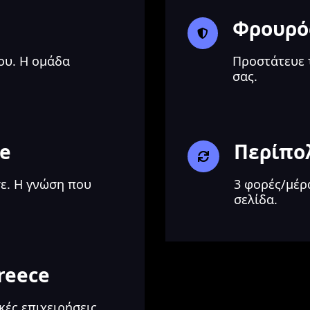
Φρουρός
ου. Η ομάδα
Προστάτευε 
σας.
se
Περίπολ
ε. Η γνώση που
3 φορές/μέρ
σελίδα.
reece
κές επιχειρήσεις.