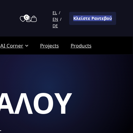
EL
0
Κλείστε Ραντεβού
EN
DE
AI Corner
Projects
Products
ΤΑΛΟΥ
—