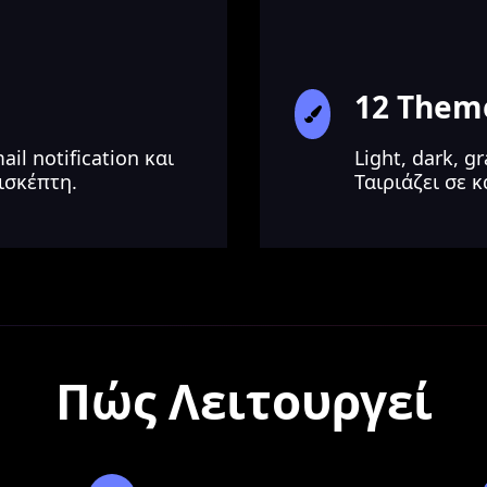
12 Them
l notification και
Light, dark, g
πισκέπτη.
Ταιριάζει σε κ
Πώς Λειτουργεί