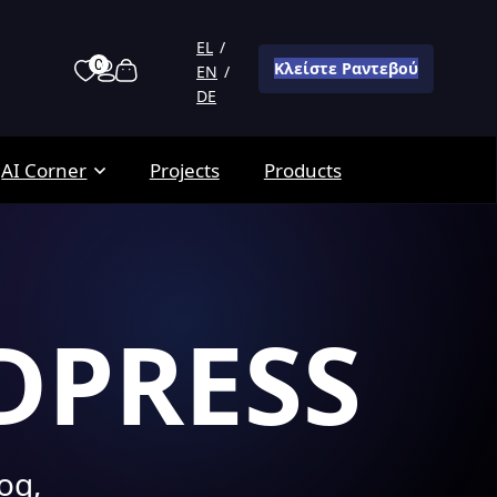
EL
0
Κλείστε Ραντεβού
EN
DE
AI Corner
Projects
Products
DPRESS
og,