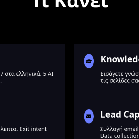
Knowled
 στα ελληνικά. 5 AI
Εισάγετε γνώσ
.
τις σελίδες σ
Lead Cap
επτα. Exit intent
Συλλογή emai
Data collectio