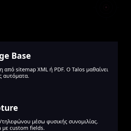
ge Base
η από sitemap XML ή PDF. Ο Talos μαθαίνει
ας αυτόματα.
ture
l/τηλεφώνου μέσω φυσικής συνομιλίας.
n με custom fields.