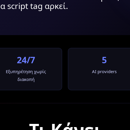
α script tag αρκεί.
24/7
5
Εξυπηρέτηση χωρίς
AI providers
διακοπή
Τι Κάνει