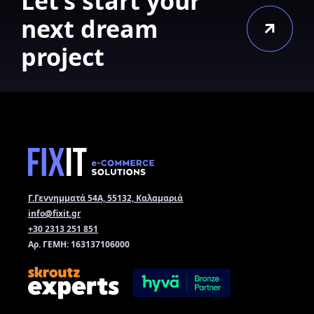
Let’s start your
next dream
project
Γ.Γεννημματά 54Α, 55132, Καλαμαριά
info@fixit.gr
+30 2313 251 851
Αρ. ΓΕΜΗ: 163137106000