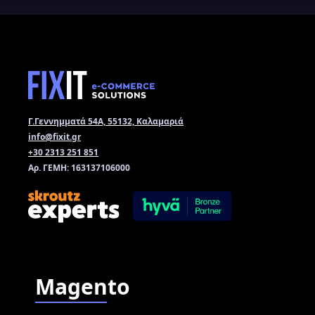
Γ.Γεννημματά 54Α, 55132, Καλαμαριά
info@fixit.gr
+30 2313 251 851
Αρ. ΓΕΜΗ: 163137106000
Magento