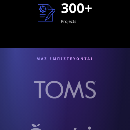
300+
Projects