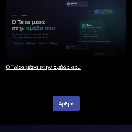
στώ ξανά υπηρεσίες e-
rce, θα επιστρέψω χωρίς
ρη σκέψη!
Bl
Ο Talos μέσα στην ομάδα σου
κα
Άρθρα