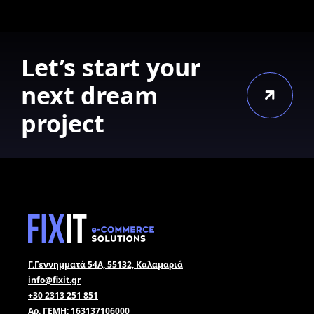
Let’s start your
next dream
project
Γ.Γεννημματά 54Α, 55132, Καλαμαριά
info@fixit.gr
+30 2313 251 851
Αρ. ΓΕΜΗ: 163137106000