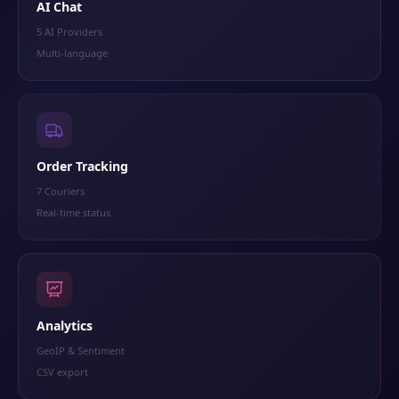
AI Chat
5 AI Providers
Multi-language
Order Tracking
7 Couriers
Real-time status
Analytics
GeoIP & Sentiment
CSV export