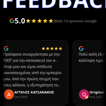
5.0
βάσει 10 κριτικών Google
ατα συνεργάστηκα με την
Πολύ καλή εξυπηρέτηση
για την κατασκευή του e-
καλύτερη τιμή !!!!
μου και είμαι απόλυτα
ποιημένος από την εμπειρία
Από την πρώτη στιγμή που
κάλεσα, η εξυπηρέτησή τους
ξαιρετική και πολύ
ΑΓΓΕΛΟΣ ΚΑΤΣΑΝΑΚΗΣ
Original
ρινής. Δεν προσπάθησαν να
Οκτ 2024
Νοέ 2023
σουν με υπερβολές για να