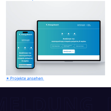
✶
Projekte ansehen
DUNG
KU