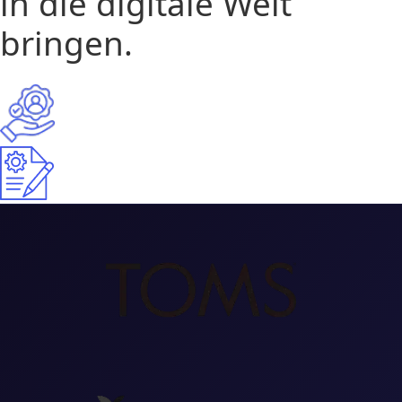
in die digitale Welt
bringen.
15+
Langjährige Erfahrung
300+
Projekte