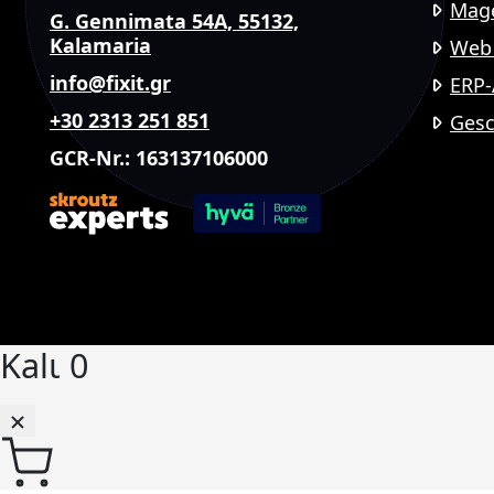
Mage
G. Gennimata 54A, 55132,
Kalamaria
Web 
info@fixit.gr
ERP
+30 2313 251 851
Gesc
GCR-Nr.: 163137106000
Kalι
0