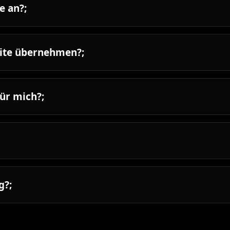
e an?;
ite übernehmen?;
für mich?;
g?;