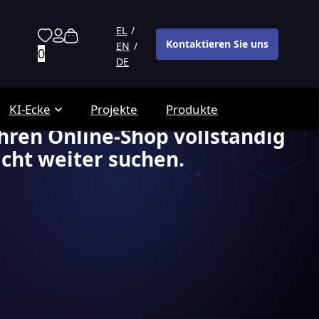
em richtigen Weg.
EL
Kontaktieren Sie uns
EN
0
DE
KI-Ecke
Projekte
Produkte
hren Online-Shop vollständig
cht weiter suchen.