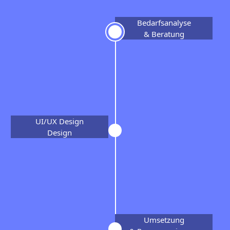
Bedarfsanalyse
& Beratung
UI/UX Design
Design
Umsetzung