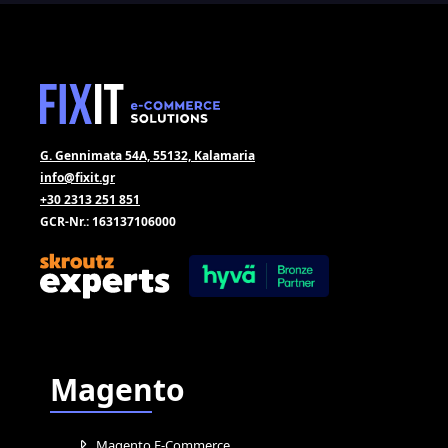
G. Gennimata 54A, 55132, Kalamaria
info@fixit.gr
+30 2313 251 851
GCR-Nr.: 163137106000
Magento
Magento E-Commerce