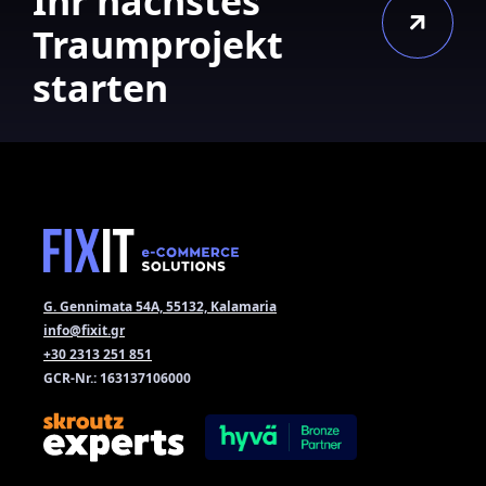
Ihr nächstes
Traumprojekt
starten
G. Gennimata 54A, 55132, Kalamaria
info@fixit.gr
+30 2313 251 851
GCR-Nr.: 163137106000