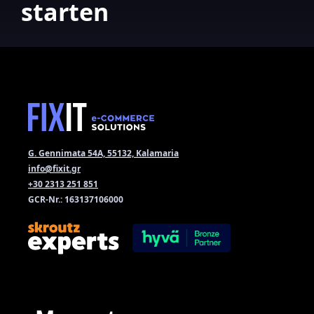
starten
G. Gennimata 54A, 55132, Kalamaria
info@fixit.gr
+30 2313 251 851
GCR-Nr.: 163137106000