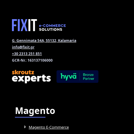
G. Gennimata 54A, 55132, Kalamaria
info@fixit.gr
+30 2313 251 851
GCR-Nr.: 163137106000
Magento
Magento E-Commerce