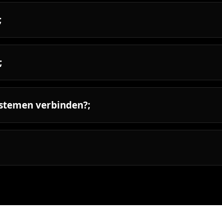
;
;
ystemen verbinden?;