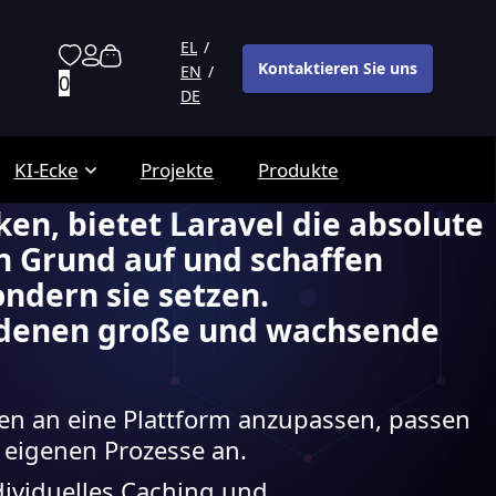
pment
EL
Kontaktieren Sie uns
EN
0
DE
KI-Ecke
Projekte
Produkte
en, bietet Laravel die absolute
 Grund auf und schaffen
ondern sie setzen.
it denen große und wachsende
en an eine Plattform anzupassen, passen
 eigenen Prozesse an.
dividuelles Caching und