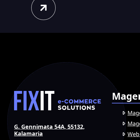
Mage
Mag
Mage
G. Gennimata 54A, 55132,
Kalamaria
Web 