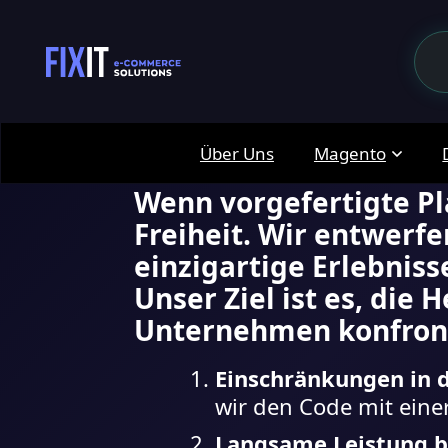
Larav
Über Uns
Magento
Wenn vorgefertigte Pl
Freiheit. Wir entwerf
einzigartige Erlebniss
Unser Ziel ist es, di
Unternehmen konfront
Einschränkungen in d
wir den Code mit eine
Langsame Leistung 