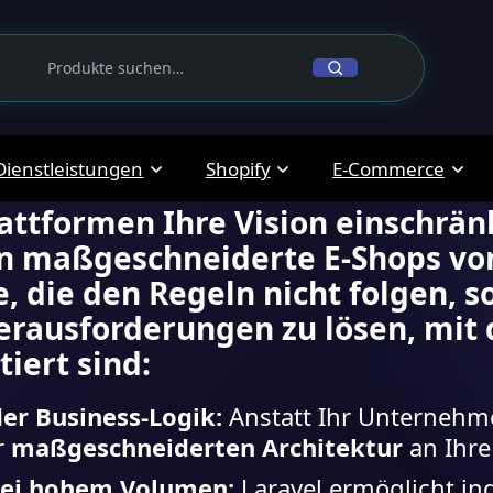
el Develo
Dienstleistungen
Shopify
E-Commerce
attformen Ihre Vision einschränk
en
maßgeschneiderte E-Shops
von
e, die den Regeln nicht folgen, s
e Herausforderungen zu lösen, m
iert sind:
er Business-Logik:
Anstatt Ihr Unternehm
r
maßgeschneiderten Architektur
an Ihre
bei hohem Volumen:
Laravel ermöglicht in