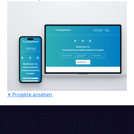
✶
Projekte ansehen
DUNG
KU