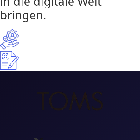
in die digitale Welt
bringen.
15+
Langjährige Erfahrung
300+
Projekte