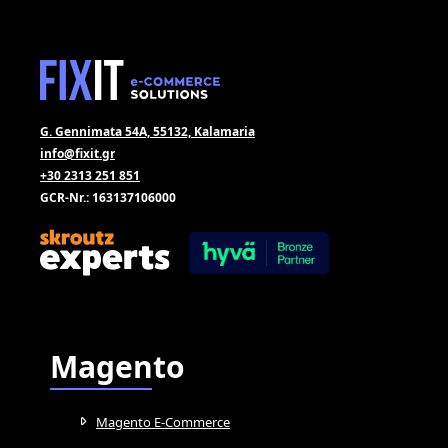
G. Gennimata 54A, 55132, Kalamaria
info@fixit.gr
+30 2313 251 851
GCR-Nr.: 163137106000
Magento
Magento E-Commerce