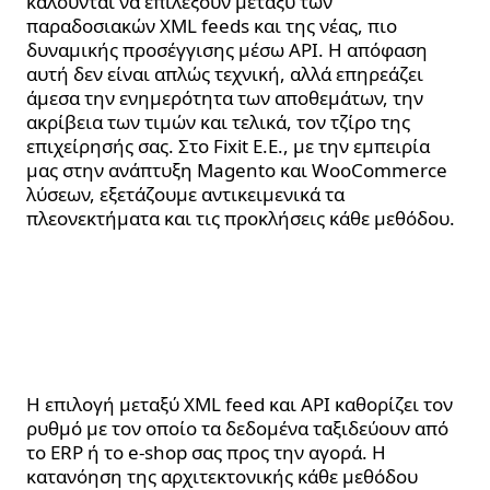
καλούνται να επιλέξουν μεταξύ των
παραδοσιακών XML feeds και της νέας, πιο
δυναμικής προσέγγισης μέσω API. Η απόφαση
αυτή δεν είναι απλώς τεχνική, αλλά επηρεάζει
άμεσα την ενημερότητα των αποθεμάτων, την
ακρίβεια των τιμών και τελικά, τον τζίρο της
επιχείρησής σας. Στο Fixit E.E., με την εμπειρία
μας στην ανάπτυξη Magento και WooCommerce
λύσεων, εξετάζουμε αντικειμενικά τα
πλεονεκτήματα και τις προκλήσεις κάθε μεθόδου.
Η Βασική Διαφορά:
Στατικά Αρχεία έναντι
Ζωντανής Σύνδεσης
Η επιλογή μεταξύ XML feed και API καθορίζει τον
ρυθμό με τον οποίο τα δεδομένα ταξιδεύουν από
το ERP ή το e-shop σας προς την αγορά. Η
κατανόηση της αρχιτεκτονικής κάθε μεθόδου