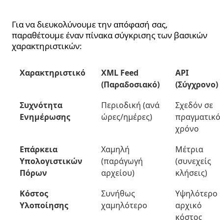
Πίνακας Σύνοψης
Για να διευκολύνουμε την απόφασή σας,
παραθέτουμε έναν πίνακα σύγκρισης των βασικών
χαρακτηριστικών:
Χαρακτηριστικό
XML Feed
API
(Παραδοσιακό)
(Σύγχρονο)
Συχνότητα
Περιοδική (ανά
Σχεδόν σε
Ενημέρωσης
ώρες/ημέρες)
πραγματικ
χρόνο
Επάρκεια
Χαμηλή
Μέτρια
Υπολογιστικών
(παράγωγή
(συνεχείς
Πόρων
αρχείου)
κλήσεις)
Κόστος
Συνήθως
Υψηλότερο
Υλοποίησης
χαμηλότερο
αρχικό
κόστος