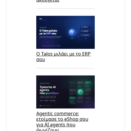
Ο Talos μιλάει με το ERP
σου
Agentic commerce:
ετοίμασε το eShop σου
για AI agents που
ψωνίζουν