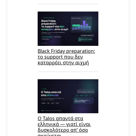
Black Friday preparation:
το support που δεν
καταρρέει στην αιχμή
Ο Talos απαντά στα
ελληνικά — γιατί είναι
δυσκολότερο απ’ όσο
ακούγεται