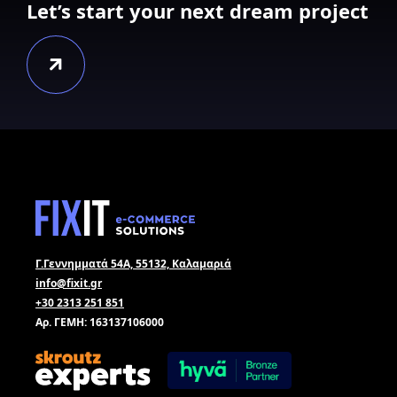
Let’s start your next dream project
Γ.Γεννημματά 54Α, 55132, Καλαμαριά
info@fixit.gr
+30 2313 251 851
Αρ. ΓΕΜΗ: 163137106000