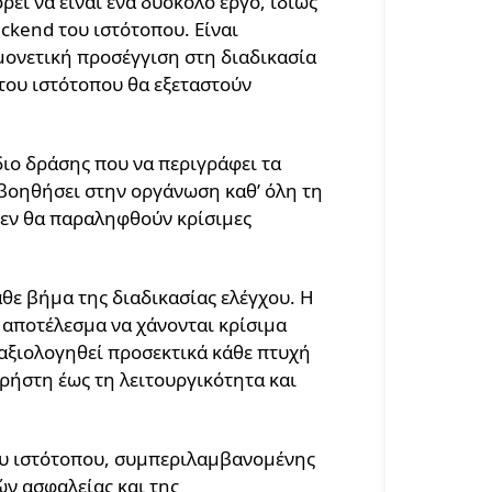
εί να είναι ένα δύσκολο έργο, ιδίως
ackend του ιστότοπου. Είναι
μονετική προσέγγιση στη διαδικασία
 του ιστότοπου θα εξεταστούν
διο δράσης που να περιγράφει τα
 βοηθήσει στην οργάνωση καθ’ όλη τη
 δεν θα παραληφθούν κρίσιμες
άθε βήμα της διαδικασίας ελέγχου. Η
ς αποτέλεσμα να χάνονται κρίσιμα
 αξιολογηθεί προσεκτικά κάθε πτυχή
χρήστη έως τη λειτουργικότητα και
του ιστότοπου, συμπεριλαμβανομένης
ών ασφαλείας και της