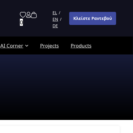
EL
Κλείστε Ραντεβού
EN
0
DE
AI Corner
Projects
Products