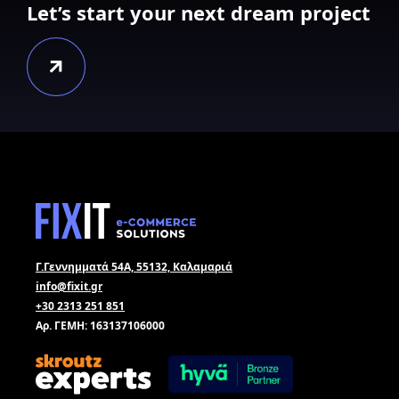
Let’s start your next dream project
Γ.Γεννημματά 54Α, 55132, Καλαμαριά
info@fixit.gr
+30 2313 251 851
Αρ. ΓΕΜΗ: 163137106000