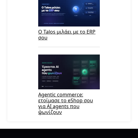
Ο Talos μιλάει με το ERP
σου
Agentic commerce:
ετοίμασε το eShop σου
για AI agents που
ψωνίζουν