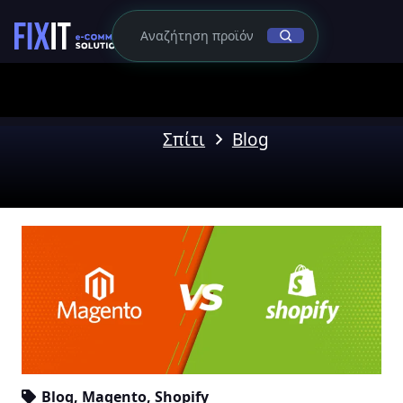
Σπίτι
Blog
Blog
,
Magento
,
Shopify