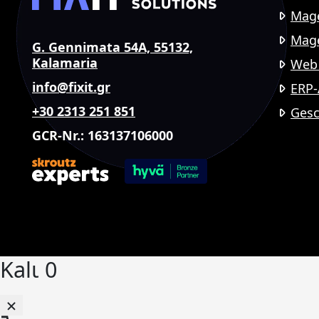
Mag
Mage
G. Gennimata 54A, 55132,
Kalamaria
Web 
info@fixit.gr
ERP
+30 2313 251 851
Gesc
GCR-Nr.: 163137106000
Kalι
0