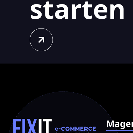
starten
Mage