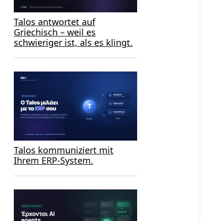
Talos antwortet auf
Griechisch – weil es
schwieriger ist, als es klingt.
Talos kommuniziert mit
Ihrem ERP-System.