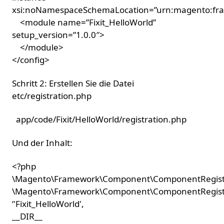
xsi:noNamespaceSchemaLocation=”urn:magento:fra
<module name=”Fixit_HelloWorld”
setup_version=”1.0.0″>
</module>
</config>
Schritt 2: Erstellen Sie die Datei
etc/registration.php
app/code/Fixit/HelloWorld/registration.php
Und der Inhalt:
<?php
\Magento\Framework\Component\ComponentRegistra
\Magento\Framework\Component\ComponentRegist
‘'Fixit_HelloWorld',
__DIR__