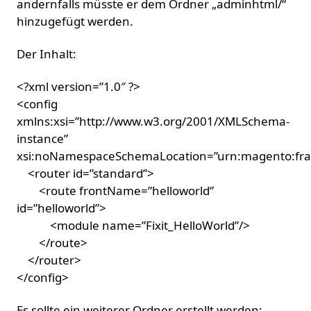
andernfalls müsste er dem Ordner „adminhtml/“
hinzugefügt werden.
Der Inhalt:
<?xml version=”1.0″ ?>
<config
xmlns:xsi=”http://www.w3.org/2001/XMLSchema-
instance”
xsi:noNamespaceSchemaLocation=”urn:magento:fra
<router id=”standard”>
<route frontName=”helloworld”
id=”helloworld”>
<module name=”Fixit_HelloWorld”/>
</route>
</router>
</config>
Es sollte ein weiterer Ordner erstellt werden: