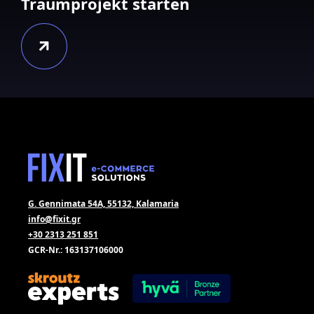
Traumprojekt starten
G. Gennimata 54A, 55132, Kalamaria
info@fixit.gr
+30 2313 251 851
GCR-Nr.: 163137106000