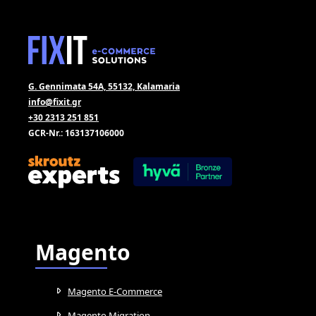
G. Gennimata 54A, 55132, Kalamaria
info@fixit.gr
+30 2313 251 851
GCR-Nr.: 163137106000
Magento
Magento E-Commerce
Magento Migration