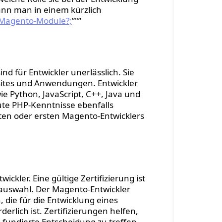
ann man in einem kürzlich
d Magento-Module?;
”"”
.
 für Entwickler unerlässlich. Sie
bsites und Anwendungen. Entwickler
e Python, JavaScript, C++, Java und
ute PHP-Kenntnisse ebenfalls
hsten oder ersten Magento-Entwicklers
g.
ckler. Eine gültige Zertifizierung ist
erauswahl. Der Magento-Entwickler
, die für die Entwicklung eines
erlich ist. Zertifizierungen helfen,
fundierte Entscheidung zu treffen.